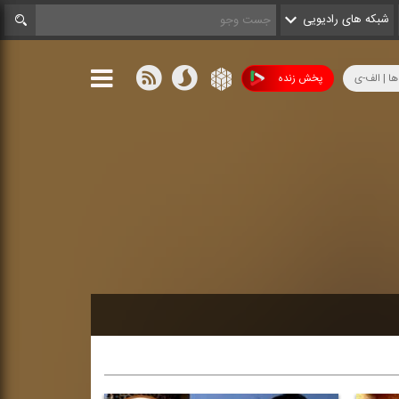
شبکه های رادیویی
ها | الف-ی
پخش زنده