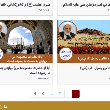
امی امیر مؤمنان علی علیه السلام
سیره اهلبیت(ع) و كشورگشایی خلفا
۱۴۰۵/۰۲/۲۶
۱۴
ظامی رسول اكرم(ص)
آیا از حضرت معصومه(س) روایتی ب
ما رسیده است
۱۴۰۵/۰۲/۰۹
۱۴
...
۳
۲
۱
ما را