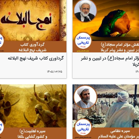
ر امام سجاد(ع) در تببین و نشر
گردآوری كتاب شریف نهج البلاغه
بلا
۱۴۰۵/۰۳/۲۵
۱۴