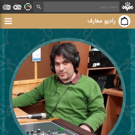
رادیو معارف