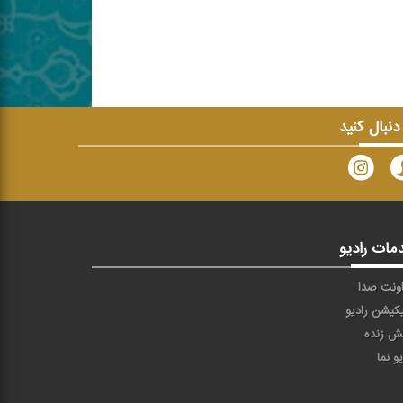
 دنبال کنید
مات رادیو
ونت صدا
یکیشن رادیو
ش زنده
یو نما