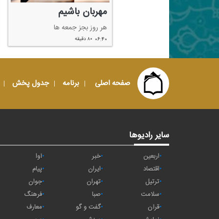
مهربان باشیم
هر روز بجز جمعه ها
۰۶:۴۰
۸۰ دقیقه
صفحه اصلی
برنامه
جدول پخش
سایر رادیوها
اربعین
خبر
آوا
اقتصاد
ايران
پیام
ترتیل
تهران
جوان
سلامت
صبا
فرهنگ
قرآن
گفت و گو
معارف