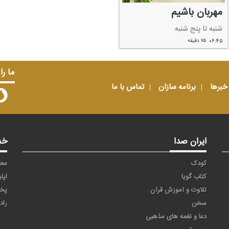
مهربان باشیم
شنبه تا پنج شنبه
۰۶:۴۵
۷۵ دقیقه
ما را
خبرها
برنامه سازان
تماس با ما
ایران صدا
خد
کودک
معا
کتاب گویا
اپل
تلاوت و آموزش قرآن
پخ
سخن
راد
دعا و نغمه های مذهبی