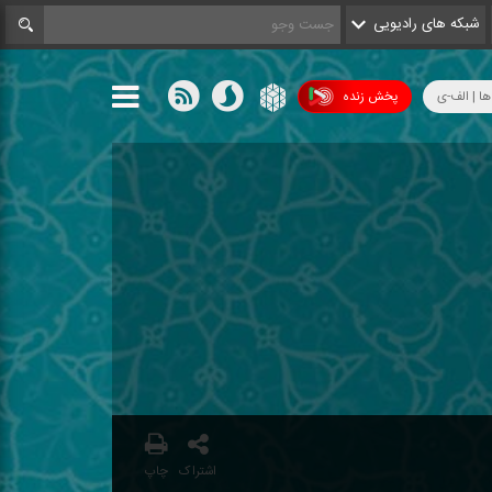
شبکه های رادیویی
ها | الف-ی
پخش زنده
اشتراک
چاپ