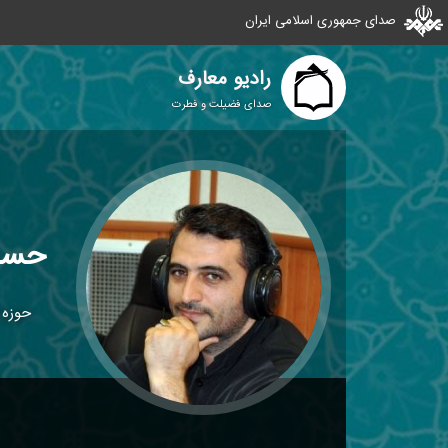
صدای جمهوری اسلامی ایران
رادیو معارف
صدای فضیلت و فطرت
حسن 
حوزه 