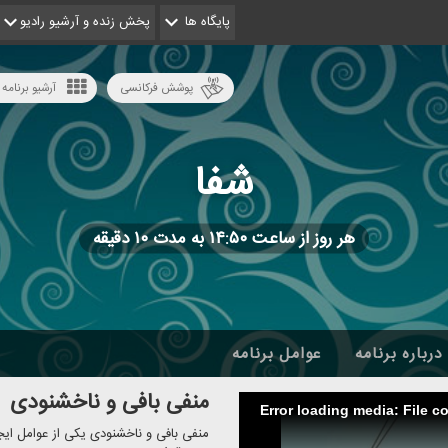
پایگاه ها
پخش زنده و آرشیو رادیو
پوشش فرکانسی
آرشیو برنامه 
شفا
هر روز از ساعت ۱۴:۵۰ به مدت ۱۰ دقیقه
درباره برنامه
عوامل برنامه
منفی بافی و ناخشنودی
Error loading media: File c
منفی بافی و ناخشنودی یكی از عوامل ایج