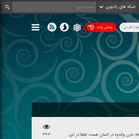
شبکه های رادیویی
ها | الف-ی
پخش زنده
اد حزن واندوه در انسان هست لطفا در این
۳۷۱۶