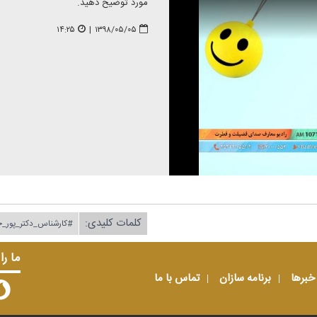
مورد توضیح دهید.
۱۴:۲۵
|
۱۳۹۸/۰۵/۰۵
کلمات کلیدی:
#كارشناس_دكتر_پور_
ما را
خبرها
برنامه سازان
تماس با ما