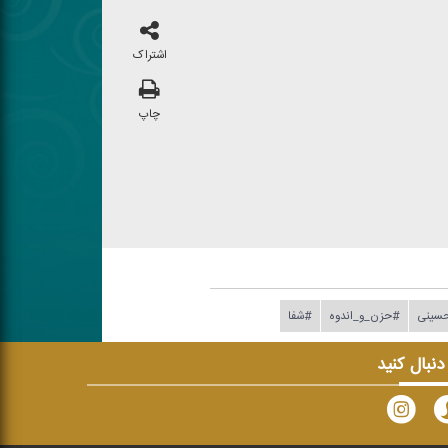
اشتراک
چاپ
حسینی
#حزن_و_اندوه
#شفا
 دنبال کنید