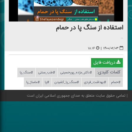
استفاده از سنگ پا در حمام
..
۱۸:۱۶
|
۱۴۰۰/۰۲/۰۳
دریافت فایل
کلمات کلیدی:
#دكتر_مژده_پورحسینی
#طب_سنتی
#سنگ_پا
#حمام
#بهداشت_فردی
#سنگ_پا_كشیدن
#پا
#ماساژ_پا
تمامی حقوق سایت متعلق به صدای جمهوری اسلامی ایران است